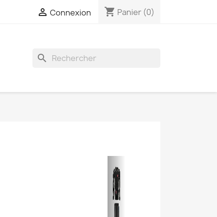
shopping_cart

Panier
(0)
Connexion
search