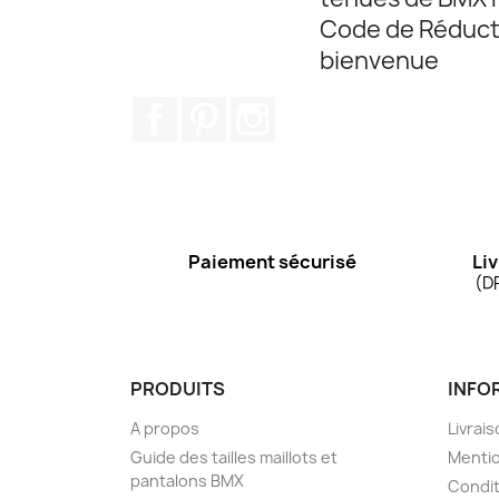
Code de Réduct
bienvenue
Facebook
Pinterest
Instagram
Paiement sécurisé
Liv
(D
PRODUITS
INFO
A propos
Livrai
Guide des tailles maillots et
Mentio
pantalons BMX
Condit