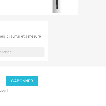
hés ici au fur et à mesure
uper !