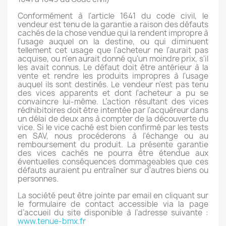
Conformément à l'article 1641 du code civil, le
vendeur est tenu de la garantie a raison des défauts
cachés de la chose vendue qui la rendent impropre à
l'usage auquel on la destine, ou qui diminuent
tellement cet usage que l'acheteur ne l'aurait pas
acquise, ou n'en aurait donné qu'un moindre prix, s'il
les avait connus.
Le défaut doit être antérieur à la
vente et rendre les produits impropres à l'usage
auquel ils sont destinés. Le vendeur n'est pas tenu
des vices apparents et dont l'acheteur a pu se
convaincre lui-même.
L’action résultant des vices
rédhibitoires doit être intentée par l'acquéreur dans
un délai de deux ans à compter de la découverte du
vice.
Si le vice caché est bien confirmé par les tests
en SAV, nous procéderons à l'échange ou
au
remboursement du produit. La présente garantie
des vices cachés ne pourra être étendue aux
éventuelles conséquences dommageables que ces
défauts auraient pu entraîner sur d'autres biens ou
personnes.
La société peut être jointe par email en cliquant sur
le formulaire de contact accessible via la page
d’accueil du site disponible à l’adresse suivante :
www.tenue-bmx.fr