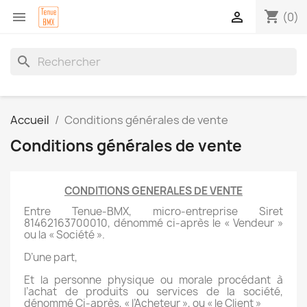
shopping_cart


(0)
search
Accueil
Conditions générales de vente
Conditions générales de vente
CONDITIONS GENERALES DE VENTE
Entre Tenue-BMX, micro-entreprise Siret
81462163700010, dénommé ci-après le « Vendeur »
ou la « Société ».
D’une part,
Et la personne physique ou morale procédant à
l’achat de produits ou services de la société,
dénommé Ci-après, « l’Acheteur », ou « le Client »