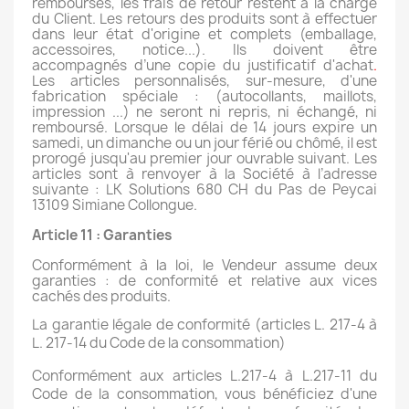
remboursés, les frais de retour restent à la charge
du Client. Les retours des produits sont à effectuer
dans leur état d'origine et complets (emballage,
accessoires, notice...). Ils doivent être
accompagnés d’une copie du justificatif d'achat
.
Les articles personnalisés, sur-mesure, d'une
fabrication spéciale : (autocollants, maillots,
impression ...) ne seront ni repris, ni échangé, ni
remboursé. Lorsque le délai de 14 jours expire un
samedi, un dimanche ou un jour férié ou chômé, il est
prorogé jusqu'au premier jour ouvrable suivant. Les
articles sont à renvoyer à la Société à l’adresse
suivante : LK Solutions 680 CH du Pas de Peycai
13109 Simiane Collongue.
Article 11 : Garanties
Conformément à la loi, le Vendeur assume deux
garanties : de conformité et relative aux vices
cachés des produits.
La garantie légale de conformité (articles L. 217-4 à
L. 217-14 du Code de la consommation)
Conformément aux articles L.217-4 à L.217-11 du
Code de la consommation, vous bénéficiez d'une