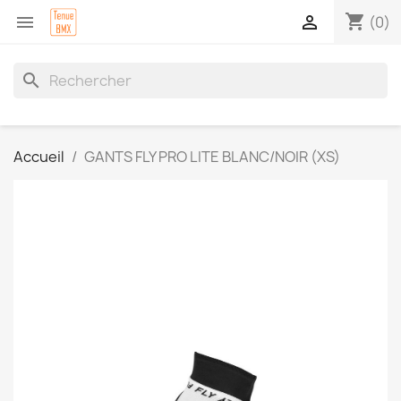
shopping_cart


(0)
search
Accueil
GANTS FLY PRO LITE BLANC/NOIR (XS)