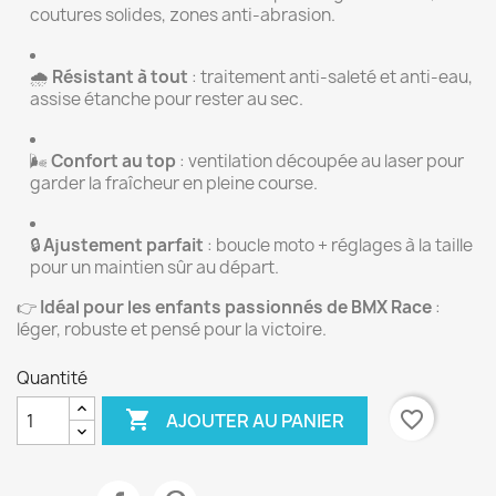
coutures solides, zones anti-abrasion.
🌧️
Résistant à tout
: traitement anti-saleté et anti-eau,
assise étanche pour rester au sec.
🌬️
Confort au top
: ventilation découpée au laser pour
garder la fraîcheur en pleine course.
🔒
Ajustement parfait
: boucle moto + réglages à la taille
pour un maintien sûr au départ.
👉
Idéal pour les enfants passionnés de BMX Race
:
léger, robuste et pensé pour la victoire.
Quantité

favorite_border
AJOUTER AU PANIER