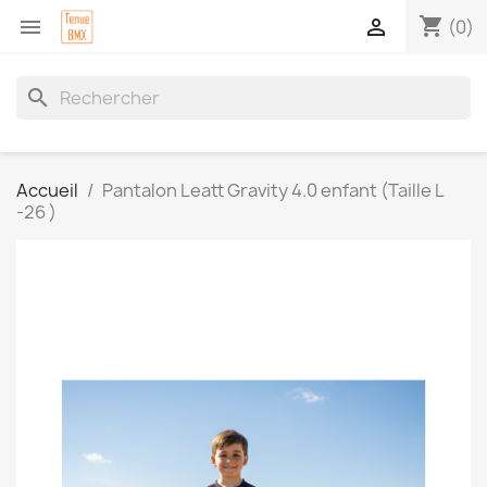
shopping_cart


(0)
search
Accueil
Pantalon Leatt Gravity 4.0 enfant (Taille L
-26 )