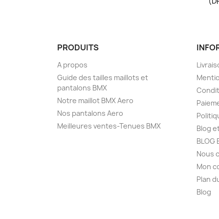
(D
PRODUITS
INFO
A propos
Livrai
Guide des tailles maillots et
Mentio
pantalons BMX
Condit
Notre maillot BMX Aero
Paieme
Nos pantalons Aero
Politiq
Meilleures ventes-Tenues BMX
Blog et
BLOG 
Nous 
Mon c
Plan d
Blog