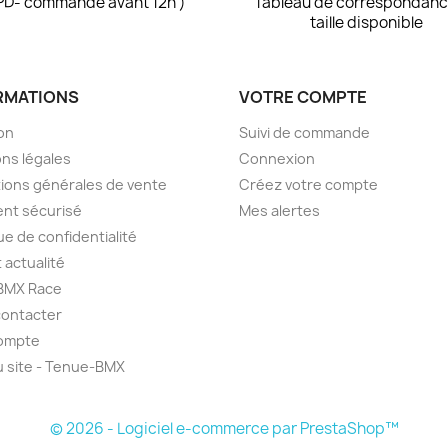
PD- commande avant 12h )
Tableau de correspondanc
taille disponible
RMATIONS
VOTRE COMPTE
son
Suivi de commande
ns légales
Connexion
ions générales de vente
Créez votre compte
nt sécurisé
Mes alertes
ue de confidentialité
 actualité
BMX Race
contacter
ompte
u site - Tenue-BMX
© 2026 - Logiciel e-commerce par PrestaShop™