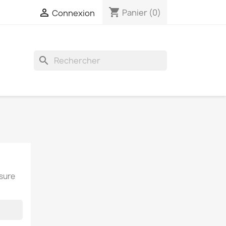
shopping_cart

Panier
(0)
Connexion
search
esure