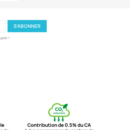
uper !
le
Contribution de 0.5% du CA