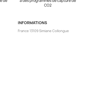
e de
à des programmes de capture de
CO2
INFORMATIONS
France 13109 Simiane Collongue