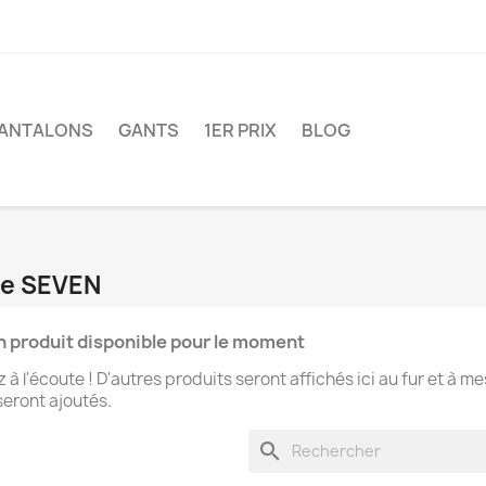
ANTALONS
GANTS
1ER PRIX
BLOG
que SEVEN
 produit disponible pour le moment
 à l'écoute ! D'autres produits seront affichés ici au fur et à m
 seront ajoutés.
search